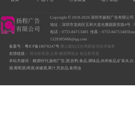
Copyright
©
2018-
2026 深圳市扬程广告有限公司 All R
地址：深圳市龙岗区五和大道光雅园新安路4号
电话：0755-84713485 传真：0755-84713485Ema
1329385666@qq.com
备案号：
粤ICP备18070247号
腾云建站仅向商家提供技术服务
友情链接：
酒业新资源
云展-糖酒博览会
食品新资源
本站关键词：糖酒特刊,扬程广告,酒,饮料,食品,调味品,休闲食品,矿泉水,白
酒,葡萄酒,啤酒,保健酒,果汁,乳饮品,食用油