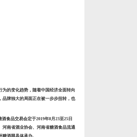
、
行为的变化趋势，随着中国经济全面转向
，品牌独大的局面正在被一步步扭转，也
糖酒食品交易会定于
2019
年
8
月
23
至
25
日
、河南省酒业协会、河南省糖酒食品流通
州糖酒网具体承办。