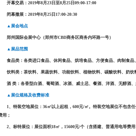
开幕交易：
2019
年
8
月
23
日至
8
月
25
日
09:00-17:00
闭幕撤展：
2019
年
8
月
25
日
17:00-20:30
▲展会地点
郑州国际会展中心（郑州市
CBD
商务区商务内环路一号）
▲展品范围
食品类：各类进口食品、休闲食品、烘培食品、方便食品、肉制食品
饮料类：茶饮料、果蔬饮料、功能饮料、植物饮料、碳酸饮料、奶饮
酒
类：各香型白酒、葡萄酒、冰酒、威士忌、餐酒、洋酒、无醇酒、
▲展位规格及收费标准
1
、特装空地展位：
36
㎡以上起租，
600
元
/
㎡。特装空地展位不包含任
费用；
2
、标特展位：展位面积
18
㎡，
15600
元
/
个（含搭建、普通用电等费用