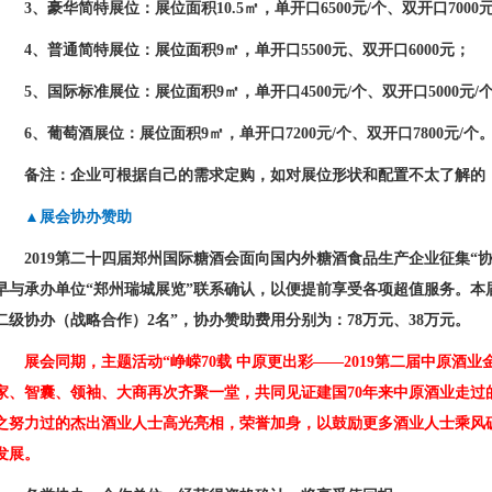
3
、豪华简特展位：展位面积
10.5
㎡，单开口
6500
元
/
个、双开口
7000
4
、普通简特展位：展位面积
9
㎡，单开口
5500
元、双开口
6000
元；
5
、国际标准展位：展位面积
9
㎡，单开口
4500
元
/
个、双开口
5000
元
/
6
、葡萄酒展位：展位面积
9
㎡，单开口
7200
元
/
个、双开口
7800
元
/
个
备注：企业可根据自己的需求定购，如对展位形状和配置不太了解的
▲展会协办赞助
2019
第二十四届郑州国际糖酒会面向国内外糖酒食品生产企业征集“协
早与承办单位“郑州瑞城展览”联系确认，以便提前享受各项超值服务。本
二级协办（战略合作）
2
名”，协办赞助费用分别为：
78
万元、
38
万元。
展会同期，主题活动“峥嵘
70
载
中原更出彩——
2019
第二届中原酒业
家、智囊、领袖、大商再次齐聚一堂，共同见证建国
70
年来中原酒业走过
之努力过的杰出酒业人士高光亮相，荣誉加身，以鼓励更多酒业人士乘风
发展。