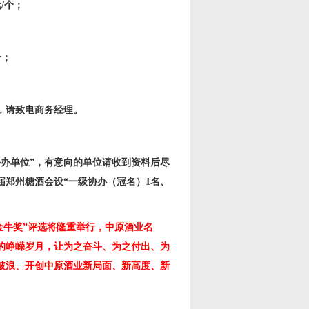
元
/
个；
个；
。
，请致电商务经理。
办单位”，有意向的单位请收到资料后尽
届郑州糖酒会设“一级协办（冠名）
1
名、
金牛奖”评选将隆重举行，中原酒业名
的峥嵘岁月，让为之奋斗、为之付出、为
破浪、开创中原酒业新局面、新高度、新