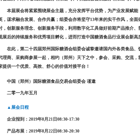
本届展会将紧紧围绕展会主题，充分发挥平台优势，为产业发展赋能
英，谋求融合发展、合作共赢；组委会亦将坚守
13
年来的实干作风，全面
时，创新服务理念、创新服务手段，利用数字化工具做好前期产品推介、
现展后的持续服务和优秀项目孵化，进而打造中国糖酒食品行业展会新高
在此，第二十四届郑州国际糖酒会组委会诚挚邀请国内外各类食品、
代理商、采购商参展一起，相约（郑州）天下之中，参会、采购、交流，
家提供一个优质、高效、舒心的价值对接平台！
中国（郑州）国际糖酒食品交易会组委会
谨邀
二零一九年五月
▲展会日程
企业报到：
2019
年
8
月
21
日
08:30-17:30
产品布展：
2019
年
8
月
22
日
08:30-20:30