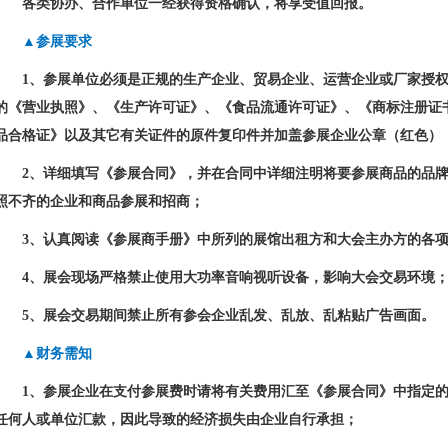
各类协办、合作单位一经获得资格确认，将享受值回报。
▲参展要求
1
、参展单位必须是正规的生产企业、贸易企业、运营企业或厂家授
的《营业执照》、《生产许可证》、《食品流通许可证》、《商标注册证
品合格证》以及其它有关证件的原件复印件并加盖参展企业公章（红色）
2
、详细填写《参展合同》，并在合同中详细注明将要参展商品的品
照不齐的企业和商品参展和招商；
3
、认真阅读《参展商手册》中所列的展馆出租方和大会主办方的各
4
、展会现场严格禁止使用大功率音响视听设备，影响大会交易环境
5
、展会交易期间禁止所有参会企业乱发、乱放、乱粘贴广告画面。
▲财务需知
1
、参展企业在支付参展费时请将有关费用汇至《参展合同》中指定
任何人或单位汇款，因此导致的经济损失由企业自行承担；