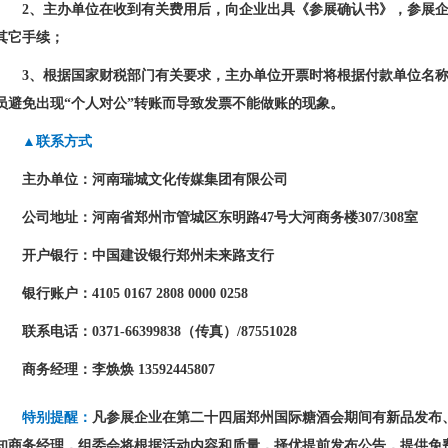
2
、主办单位在收到有关费用后，向企业出具《参展确认书》，参展
其它手续；
3
、根据国家财税部门有关要求，主办单位开票时将根据付款单位名
员避免出现“个人对公”转账而导致发票不能做账的现象。
▲联系方式
主办单位：河南瑞城文化传媒集团有限公司
公司地址：河南省郑州市管城区东明路
47
号大河商务楼
307/308
室
开户银行：中国建设银行郑州未来路支行
银行账户：
4105 0167 2808 0000 0258
联系电话：
0371-66399838
（传真）
/87551028
商务经理：李焕焕
13592445807
特别提醒：
凡参展企业在第二十四届郑州国际糖酒会期间有新品发布
知商务经理，组委会将根据活动内容和质量，择优提前发布公告，提供免