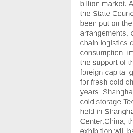
billion market. 
the State Counci
been put on the
arrangements, c
chain logistics 
consumption, imp
the support of t
foreign capital
for fresh cold c
years. Shanghai
cold storage Te
held in Shangha
Center,China, t
exhibition will