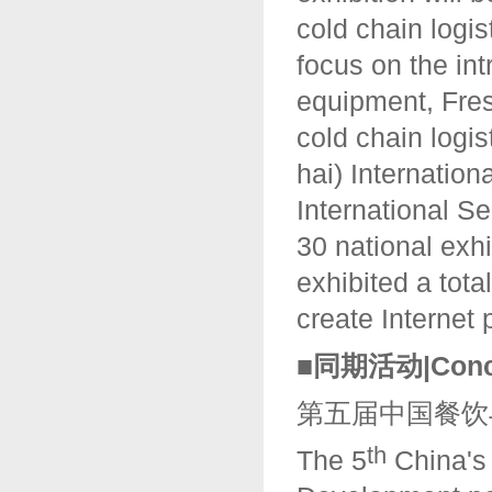
cold chain logis
focus on the int
equipment, Fres
cold chain logi
hai) Internatio
International S
30 national exh
exhibited a tota
create Internet 
■同期活动|Conc
第五届中国餐饮
th
The 5
China's 