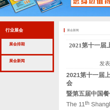
行业展会
展会新闻
展会排期
2021第十一
展会新闻
发
202
1
第十
一
届
会
暨第
五
届中国餐
th
The 11
Shangha