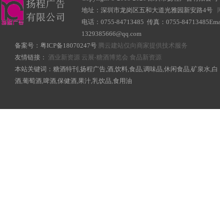
地址：深圳市龙岗区五和大道光雅园新安路4号
电话：0755-84713485 传真：0755-84713485Ema
1329385666@qq.com
备案号：
粤ICP备18070247号
腾云建站仅向商家提供技术服务
友情链接：
酒业新资源
云展-糖酒博览会
食品新资源
本站关键词：糖酒特刊,扬程广告,酒,饮料,食品,调味品,休闲食品,矿泉水,白
酒,葡萄酒,啤酒,保健酒,果汁,乳饮品,食用油