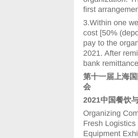
first arrangemen
3.Within one wee
cost [50% (depos
pay to the organ
2021. After remi
bank remittance 
第
十一
届上海国
会
202
1
中国餐饮
Organizing Com
Fresh Logistics
Equipment Exhi