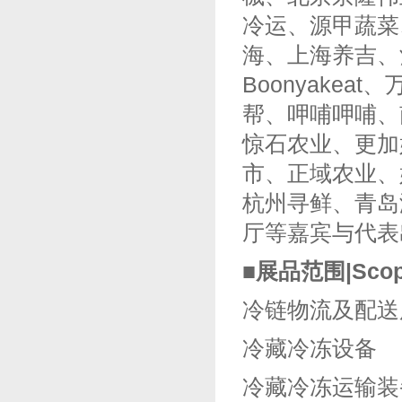
冷运、源甲蔬菜
海、上海养吉、
Boonyake
帮、呷哺呷哺、
惊石农业、更加
市、正域农业、
杭州寻鲜、青岛
厅等嘉宾与代表
■
展品范围
|Scop
冷链物流及配送
冷藏冷冻设备
冷藏冷冻运输装