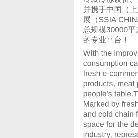
并携手中国（上海
展（SSIA C
总规模3000
的专业平台！
With the improv
consumption cap
fresh e-commerc
products, meat 
people's table.
Marked by fresh
and cold chain 
space for the d
industry, repre