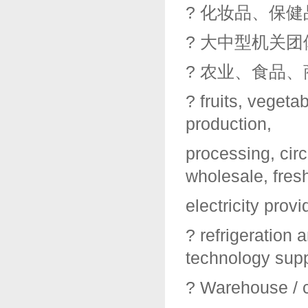
? 化妆品、保
? 大中型机关
? 农业、食品
? fruits, vegeta
production,
processing, circ
wholesale, fres
electricity provid
? refrigeration 
technology supp
? Warehouse / 