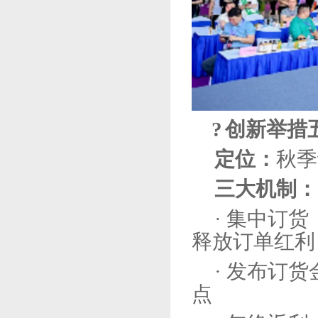
?
创新举措
定位：
秋季
三大机制：
· 集中订
释放订单红利
· 发布订
点