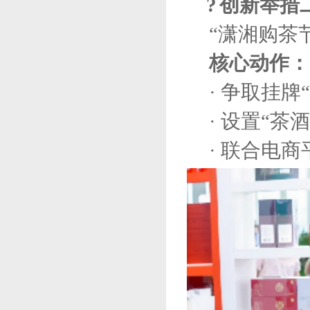
?
创新举措
“潇湘购茶节
核心动作：
· 争取挂牌
· 设置“
· 联合电