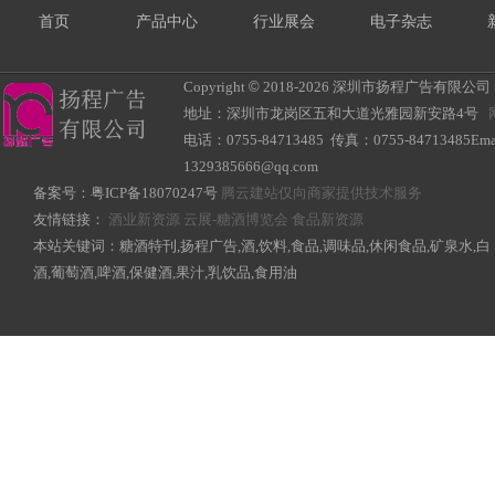
首页
产品中心
行业展会
电子杂志
Copyright
©
2018-
2026 深圳市扬程广告有限公司 All R
地址：深圳市龙岗区五和大道光雅园新安路4号
电话：0755-84713485 传真：0755-84713485Ema
1329385666@qq.com
备案号：
粤ICP备18070247号
腾云建站仅向商家提供技术服务
友情链接：
酒业新资源
云展-糖酒博览会
食品新资源
本站关键词：糖酒特刊,扬程广告,酒,饮料,食品,调味品,休闲食品,矿泉水,白
酒,葡萄酒,啤酒,保健酒,果汁,乳饮品,食用油