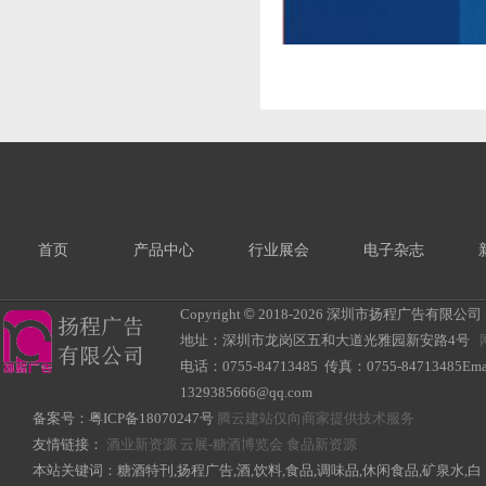
首页
产品中心
行业展会
电子杂志
Copyright
©
2018-
2026 深圳市扬程广告有限公司 All R
地址：深圳市龙岗区五和大道光雅园新安路4号
电话：0755-84713485 传真：0755-84713485Ema
1329385666@qq.com
备案号：
粤ICP备18070247号
腾云建站仅向商家提供技术服务
友情链接：
酒业新资源
云展-糖酒博览会
食品新资源
本站关键词：糖酒特刊,扬程广告,酒,饮料,食品,调味品,休闲食品,矿泉水,白