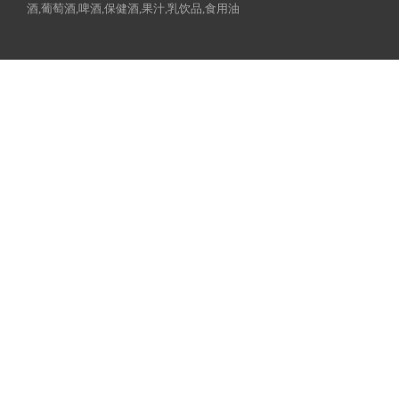
酒,葡萄酒,啤酒,保健酒,果汁,乳饮品,食用油