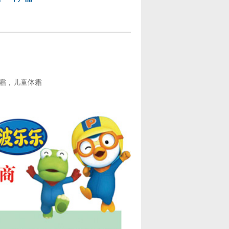
霜，儿童体霜