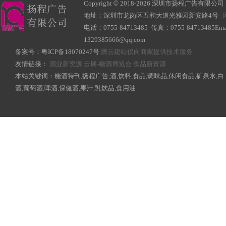
Copyright
©
2018-
2026 深圳市扬程广告有限公司 All R
地址：深圳市龙岗区五和大道光雅园新安路4号
电话：0755-84713485 传真：0755-84713485Ema
1329385666@qq.com
备案号：
粤ICP备18070247号
腾云建站仅向商家提供技术服务
友情链接：
酒业新资源
云展-糖酒博览会
食品新资源
本站关键词：糖酒特刊,扬程广告,酒,饮料,食品,调味品,休闲食品,矿泉水,白
酒,葡萄酒,啤酒,保健酒,果汁,乳饮品,食用油