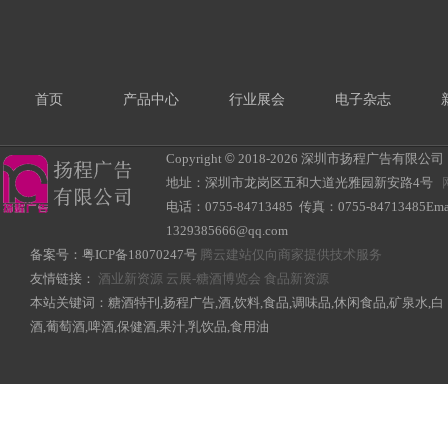
首页
产品中心
行业展会
电子杂志
Copyright
©
2018-
2026 深圳市扬程广告有限公司 All R
地址：深圳市龙岗区五和大道光雅园新安路4号
电话：0755-84713485 传真：0755-84713485Ema
1329385666@qq.com
备案号：
粤ICP备18070247号
腾云建站仅向商家提供技术服务
友情链接：
酒业新资源
云展-糖酒博览会
食品新资源
本站关键词：糖酒特刊,扬程广告,酒,饮料,食品,调味品,休闲食品,矿泉水,白
酒,葡萄酒,啤酒,保健酒,果汁,乳饮品,食用油