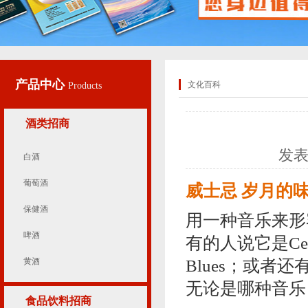
产品中心
文化百科
Products
酒类招商
发
白酒
葡萄酒
威士忌 岁月的
保健酒
用一种音乐来形
啤酒
有的人说它是Cel
黄酒
Blues；或者
无论是哪种音乐
食品饮料招商