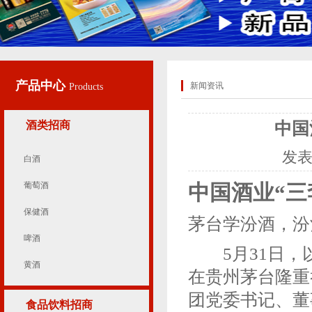
产品中心
新闻资讯
Products
酒类招商
中国
发
白酒
葡萄酒
中国酒业“三
保健酒
茅台学汾酒，汾
啤酒
5月31日，以
黄酒
在贵州茅台隆重
团党委书记、董
食品饮料招商