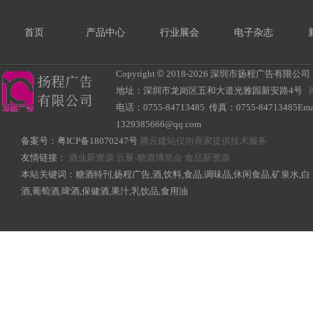
首页
产品中心
行业展会
电子杂志
Copyright
©
2018-
2026 深圳市扬程广告有限公司 All R
地址：深圳市龙岗区五和大道光雅园新安路4号
电话：0755-84713485 传真：0755-84713485Ema
1329385666@qq.com
备案号：
粤ICP备18070247号
腾云建站仅向商家提供技术服务
友情链接：
酒业新资源
云展-糖酒博览会
食品新资源
本站关键词：糖酒特刊,扬程广告,酒,饮料,食品,调味品,休闲食品,矿泉水,白
酒,葡萄酒,啤酒,保健酒,果汁,乳饮品,食用油