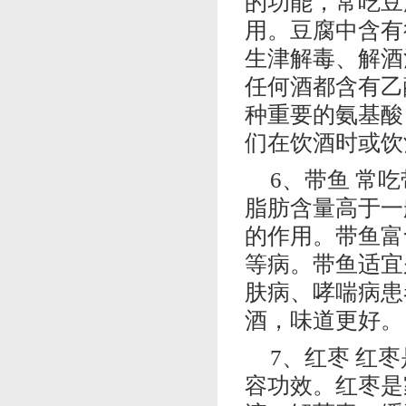
的功能，常吃豆
用。豆腐中含有
生津解毒、解酒
任何酒都含有乙
种重要的氨基酸
们在饮酒时或饮
6、带鱼 常
脂肪含量高于一
的作用。带鱼富
等病。带鱼适宜
肤病、哮喘病患
酒，味道更好。
7、红枣 红
容功效。红枣是