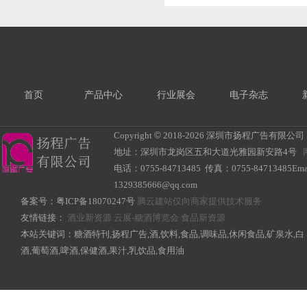
首页
产品中心
行业展会
电子杂志
Copyright
©
2018-
2026 深圳市扬程广告有限公司 All R
地址：深圳市龙岗区五和大道光雅园新安路4号
电话：0755-84713485 传真：0755-84713485Ema
1329385666@qq.com
备案号：
粤ICP备18070247号
腾云建站仅向商家提供技术服务
友情链接：
酒业新资源
云展-糖酒博览会
食品新资源
本站关键词：糖酒特刊,扬程广告,酒,饮料,食品,调味品,休闲食品,矿泉水,白
酒,葡萄酒,啤酒,保健酒,果汁,乳饮品,食用油