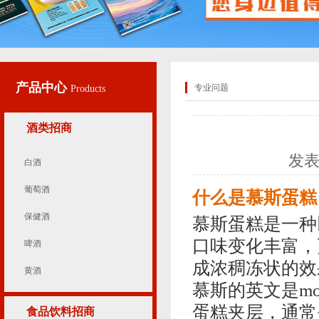
产品中心
专业问题
Products
酒类招商
发
白酒
葡萄酒
什么是慕斯蛋糕
保健酒
慕斯蛋糕是一种
口味变化丰富，
啤酒
成浓稠冻状的效
黄酒
慕斯的英文是m
蛋糕夹层，通常
食品饮料招商