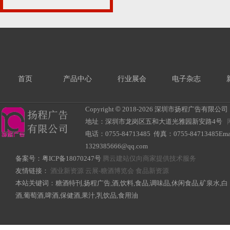
首页
产品中心
行业展会
电子杂志
Copyright
©
2018-
2026 深圳市扬程广告有限公司 All R
地址：深圳市龙岗区五和大道光雅园新安路4号
电话：0755-84713485 传真：0755-84713485Ema
1329385666@qq.com
备案号：
粤ICP备18070247号
腾云建站仅向商家提供技术服务
友情链接：
酒业新资源
云展-糖酒博览会
食品新资源
本站关键词：糖酒特刊,扬程广告,酒,饮料,食品,调味品,休闲食品,矿泉水,白
酒,葡萄酒,啤酒,保健酒,果汁,乳饮品,食用油