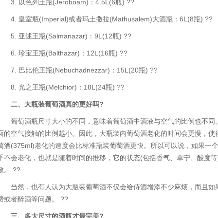
3. 以色列王瓶(Jeroboam)：4.5L(6瓶) ??
4. 皇室瓶(Imperial)或者玛土撒拉(Mathusalem)大酒瓶：6L(8瓶) ??
5. 亚述王瓶(Salmanazar)：9L(12瓶) ??
6. 珍宝王瓶(Balthazar)：12L(16瓶) ??
7. 巴比伦王瓶(Nebuchadnezzar)：15L(20瓶) ??
8. 光之王瓶(Melchior)：18L(24瓶) ??
二、大瓶装葡萄酒真的更好吗?
葡萄酒瓶尺寸大小的不同，意味着葡萄酒中酒液与空气的比例也不同
面的空气接触的比例越小。因此，大瓶装内葡萄酒老化的时间会更慢，使
萄酒(375ml)老化的速度会比标准瓶装葡萄酒更快。所以可以说，如果
乎不会老化，也就是随着时间的推移，它的状态(包括香气、单宁、酸度等
致。 ??
当然，也有人认为大瓶装葡萄酒不仅会给侍酒增添不少麻烦，而且如
费或者醉酒等问题。 ??
三、多大尺寸的酒瓶才最完美?