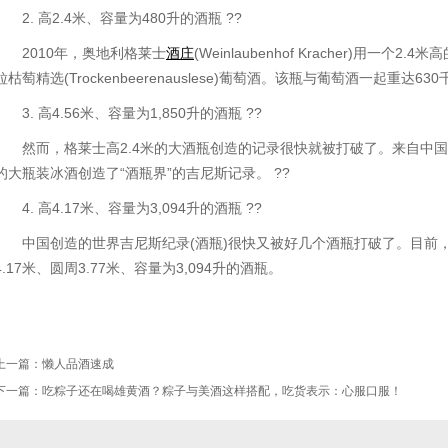
2. 高2.4米、容量为480升的酒瓶 ??
2010年，奥地利格莱士
酒庄
(Weinlaubenhof Kracher)用一个
粒枯萄精选(Trockenbeerenauslese)葡萄酒。该瓶与葡萄酒一起重达6
3. 高4.56米、容量为1,850升的酒瓶 ??
然而，格莱士高2.4米的大酒瓶创造的记录很快就被打破了。来自中国辽宁
的大瓶装冰酒创造了“酒瓶界”的吉尼斯记录。 ??
4. 高4.17米、容量为3,094升的酒瓶 ??
中国创造的世界吉尼斯纪录(酒瓶)很快又被好几个酒瓶打破了。目前
4.17米、圆周3.77米、容量为3,094升的酒瓶。
上一篇：
懒人品酒速成
下一篇：
吃粽子还在喝雄黄酒？粽子与美酒这样搭配，吃货表示：心服口服！