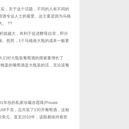
其实，关于这个话题，不同的人有不同的
葡萄酒专业人士的最爱。这主要是因为马格
。 ??
触面积就越大，有利于促进酵母自溶，即分
味。然而，1个马格南大瓶的成本一般要
，人们对大瓶装葡萄酒的搜索量增长了
果聚会或者晚宴的葡萄酒是大瓶装的话，无论该葡
01年份的私家珍藏赤霞珠(Private
的重量就达68千克，总共装了130升葡萄酒，这相
2美元。直至2010年，该瓶都保持着世