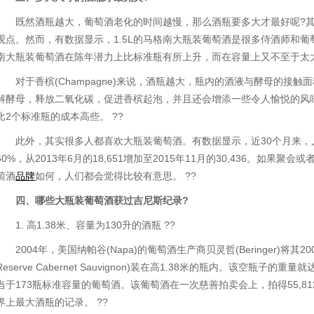
既然酒瓶越大，葡萄酒老化的时间越慢，那么酒瓶要多大才最好呢?
观点。然而，有数据显示，1.5L的马格南大瓶装葡萄酒是很多侍酒师和
南大瓶装葡萄酒在陈年潜力上比标准瓶有所上升，而在容量上又不至于太大
对于香槟(Champagne)来说，酒瓶越大，瓶内的酒液与酵母的接
解酵母，释放二氧化碳，促进香槟起泡，并且还会增添一些令人愉悦的风
比2个标准瓶的成本高些。 ??
此外，其实很多人都喜欢大瓶装葡萄酒。有数据显示，近30个月来
60%，从2013年6月的18,651增加至2015年11月的30,436。如
萄酒
品牌
如何，人们都会觉得比较有意思。 ??
四、哪些大瓶装葡萄酒获过吉尼斯纪录?
1. 高1.38米、容量为130升的酒瓶 ??
2004年，美国纳帕谷(Napa)的葡萄酒生产商贝灵哲(Beringer)将其20
Reserve Cabernet Sauvignon)装在高1.38米的瓶内。该空瓶子
当于173瓶标准容量的葡萄酒。该葡萄酒在一次慈善拍卖会上，拍得55,81
界上最大酒瓶的记录。 ??