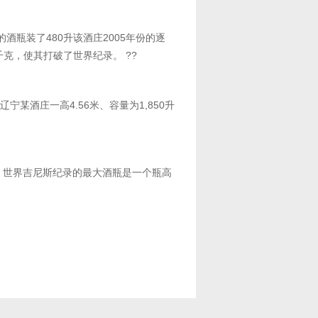
2.4米高的酒瓶装了480升该酒庄2005年份的逐
30千克，使其打破了世界纪录。 ??
某酒庄一高4.56米、容量为1,850升
，世界吉尼斯纪录的最大酒瓶是一个瓶高