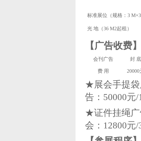
标准
展位（规格：3 M×3
光 地（36 M2起租）
【
广告收费
会刊广告
封 
费 用
2000
★展会手提袋
告：
50000
元
★证件挂绳广
会
：
1
28
00元/