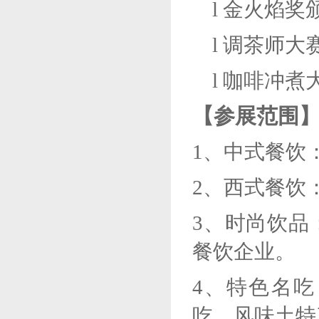
l
金火焰奖
l
调茶师大
l
咖啡冲煮
【参展范围
1、
中式餐饮
2、
西式餐饮
3、
时尚饮品
餐饮企业。
4、
特色名吃
吃、风味土特