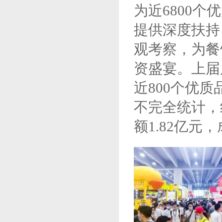
为近
68
00个
提供深度扶持
观考察，为餐
资盛宴。
上届
近800个优质
不完全统计，
额
1.82
亿元
，