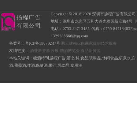
Copyright
©
2018-
2026 深圳市扬程广告有限公司 All R
地址：深圳市龙岗区五和大道光雅园新安路4号
电话：0755-84713485 传真：0755-84713485Ema
1329385666@qq.com
备案号：
粤ICP备18070247号
腾云建站仅向商家提供技术服务
友情链接：
酒业新资源
云展-糖酒博览会
食品新资源
本站关键词：糖酒特刊,扬程广告,酒,饮料,食品,调味品,休闲食品,矿泉水,白
酒,葡萄酒,啤酒,保健酒,果汁,乳饮品,食用油