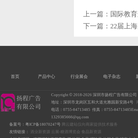
上一篇：
国际教育
下一篇：
22届上
首页
产品中心
行业展会
电子杂志
Copyright
©
2018-
2026 深圳市扬程广告有限公司 All R
地址：深圳市龙岗区五和大道光雅园新安路4号
电话：0755-84713485 传真：0755-84713485Ema
1329385666@qq.com
备案号：
粤ICP备18070247号
腾云建站仅向商家提供技术服务
友情链接：
酒业新资源
云展-糖酒博览会
食品新资源