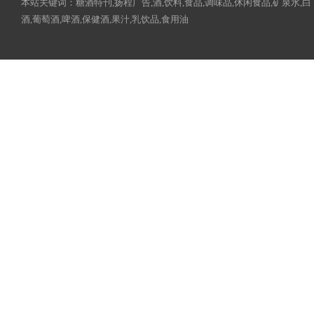
本站关键词：糖酒特刊,扬程广告,酒,饮料,食品,调味品,休闲食品,矿泉水,白
酒,葡萄酒,啤酒,保健酒,果汁,乳饮品,食用油