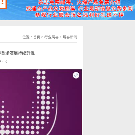
位置：
首页
> 行业展会 > 展会新闻
年首场酒展持续升温
中
小
】