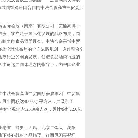
团双方共同组建跨国合作的中法合资高博中贸会展
贸国际会展（南京）有限公司、安徽高博中
展会，将立足于国际化发展的战略布局，围
影响力的食品酒类展会。中法合资高博中贸
展及全球化布局的全面战略规划，通过整合全
会展行业的创新发展，促进食品酒类行业的
人类命运共同体理念的指导下，为中国企业
展会由中法合资高博中贸国际会展集团、中贸集
出面积达40000余平方米，共吸引了
业观众达92610余人次，累计签约22.6亿
州老窖、摘要、西凤、北京二锅头、浏阳
旗下核心战略产品摘要、红西凤闪亮登场，