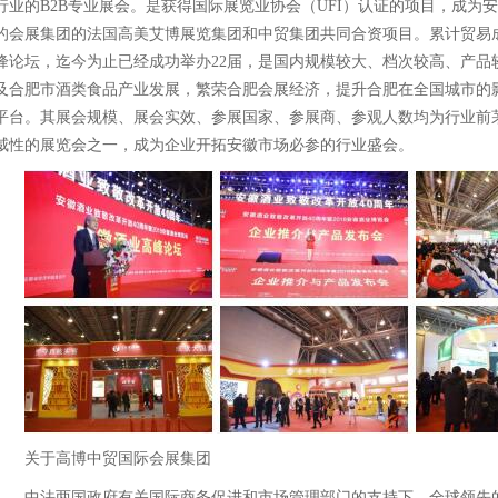
行业的B2B专业展会。是获得国际展览业协会（UFI）认证的项目，成为
的会展集团的法国高美艾博展览集团和中贸集团共同合资项目。累计贸易成
峰论坛，迄今为止已经成功举办22届，是国内规模较大、档次较高、产品
及合肥市酒类食品产业发展，繁荣合肥会展经济，提升合肥在全国城市的
平台。其展会规模、展会实效、参展国家、参展商、参观人数均为行业前
威性的展览会之一，成为企业开拓安徽市场必参的行业盛会。
关于高博中贸国际会展集团
中法两国政府有关国际商务促进和市场管理部门的支持下，全球领先