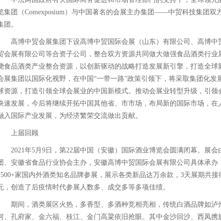
览集团（Comexposium）与中国著名的会展主办集团——中贸科技集
集团。
高博中贸会展集团下设高博中贸国际会展（山东）有限公司、高博中
贸会展有限公司等合资子公司，整合双方资源共同做大做强食品酒类行业
绕食品酒类产业整合资源，以创新驱动的战略打造发展新引擎，打造全球
会展集团以国际化视野，在中国“一带一路”政策引领下，将采取集团化发
球资源，打造引领全球会展业的中国新模式。推动会展业转型升级，引领
快速发展，今后将继续开拓中国其他省、市市场，布局新的国际市场，在
融入国际产业发展，为经济繁荣交流做出贡献。
上届回顾
2021年5月9日，第22届中国（安徽）国际酒业博览会圆满闭幕。
团、安徽省食品行业协会主办，安徽高博中贸国际会展有限公司具体承办，展
1500+家国内外酒类知名品牌参展，展示各类新品达万余款，3天展期共接待专
元，创造了后疫情时代参展人数多、成交多等多项佳绩。
期间，酒类展区火热，多香型、多酒种竞相亮相，传统白酒品牌如泸
河、孔府家、金六福、枝江、金门高粱依旧抢眼。其中金沙回沙、西凤携