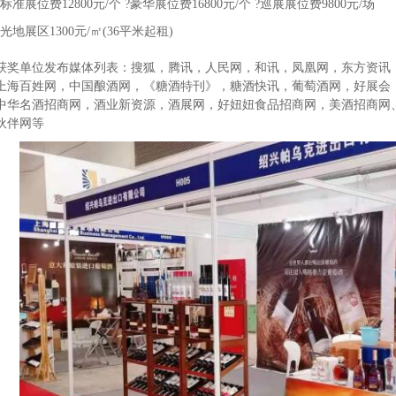
标准
展位费
12800元/个
?
豪华
展位费
16800元/个
?
巡展
展位费
9800元/场
光地
展区
130
0
元
/
㎡
(36平
米起
租
)
获奖单位发布媒体列表：搜狐，腾讯，人民网，和讯，凤凰网，东方资讯
上海百姓网，中国酿酒网，
《
糖酒特刊
》
，糖酒快讯，葡萄酒网，好展会
中华名酒招商网，酒业新资源，酒展网，好妞妞食品招商网，美酒招商网
伙伴网等