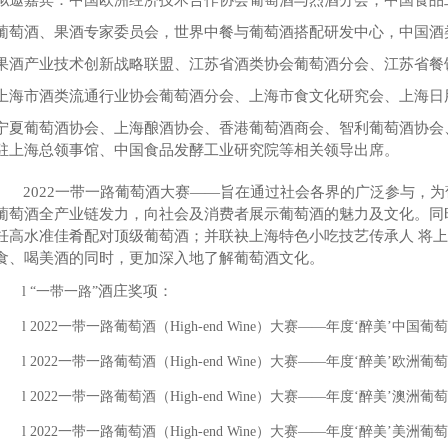
拟邀嘉宾：中国欧洲经济技术合作协会葡萄酒与烈酒分会，中国食品
葡萄酒、果酒专家委员会，世界中餐与葡萄酒搭配研发中心，中国酒
果酒产业技术创新战略联盟、江苏省酒类协会葡萄酒分会、江苏省餐
上海市酒类流通行业协会葡萄酒分会、上海市食文化研究会、上海日
宁夏葡萄酒协会、上海酿酒协会、香港葡萄酒商会、智利葡萄酒协会
驻上海总领事馆、中国食品发酵工业研究院等相关领导出席。
2022一带一路葡萄酒大赛——旨在通过社会各界的广泛参与，
葡萄酒全产业链发力，向社会及消费者展示葡萄酒的魅力及文化。同
饪高水准佳肴配对顶级葡萄酒；并联袂上海特色小吃技艺传承人 将
食、喝美酒的同时，更加深入地了解葡萄酒文化。
酒庄奖项：
l
“一带一路”
l
2022一带一路葡萄酒（High-end Wine）大赛——年度‘醉美’中国葡
l
2022一带一路葡萄酒（High-end Wine）大赛——年度‘醉美’欧洲葡
l
2022一带一路葡萄酒（High-end Wine）大赛——年度‘醉美’澳洲葡
l
2022一带一路葡萄酒（High-end Wine）大赛——年度‘醉美’美洲葡