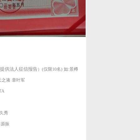
提供法人征信报告
）
(仅限10名) 如:景樽
天之液·章叶军
TA
州久秀
县源振