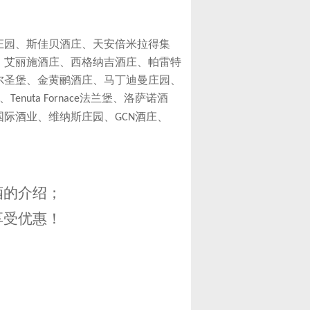
庄园、斯佳贝酒庄、天安倍米拉得集
、艾丽施酒庄、西格纳吉酒庄、帕雷特
尔圣堡、金黄鹂酒庄、马丁迪曼庄园、
、
法兰堡、洛萨诺酒
Tenuta Fornace
国际酒业、维纳斯庄园、
酒庄、
GCN
；
酒的介绍；
享受优惠！