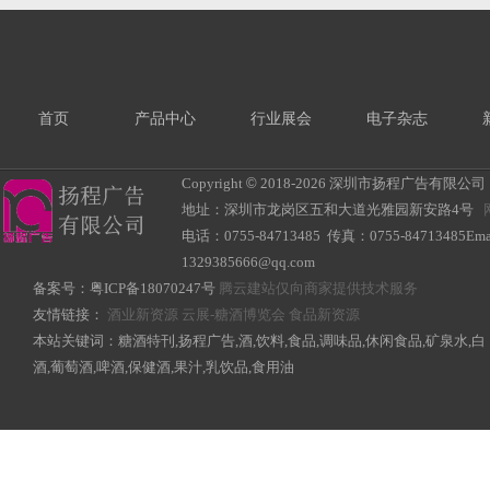
首页
产品中心
行业展会
电子杂志
Copyright
©
2018-
2026 深圳市扬程广告有限公司 All R
地址：深圳市龙岗区五和大道光雅园新安路4号
电话：0755-84713485 传真：0755-84713485Ema
1329385666@qq.com
备案号：
粤ICP备18070247号
腾云建站仅向商家提供技术服务
友情链接：
酒业新资源
云展-糖酒博览会
食品新资源
本站关键词：糖酒特刊,扬程广告,酒,饮料,食品,调味品,休闲食品,矿泉水,白
酒,葡萄酒,啤酒,保健酒,果汁,乳饮品,食用油