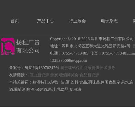
首页
产品中心
行业展会
电子杂志
Copyright
©
2018-
2026 深圳市扬程广告有限公司 All R
地址：深圳市龙岗区五和大道光雅园新安路4号
电话：0755-84713485 传真：0755-84713485Ema
1329385666@qq.com
备案号：
粤ICP备18070247号
腾云建站仅向商家提供技术服务
友情链接：
酒业新资源
云展-糖酒博览会
食品新资源
本站关键词：糖酒特刊,扬程广告,酒,饮料,食品,调味品,休闲食品,矿泉水,白
酒,葡萄酒,啤酒,保健酒,果汁,乳饮品,食用油