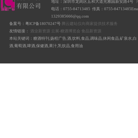
地址：深圳市龙岗区五和大道光雅园新安路4号
电话：0755-84713485 传真：0755-84713485Ema
1329385666@qq.com
备案号：
粤ICP备18070247号
腾云建站仅向商家提供技术服务
友情链接：
酒业新资源
云展-糖酒博览会
食品新资源
本站关键词：糖酒特刊,扬程广告,酒,饮料,食品,调味品,休闲食品,矿泉水,白
酒,葡萄酒,啤酒,保健酒,果汁,乳饮品,食用油