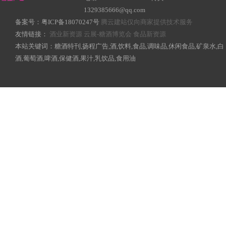
1329385666@qq.com
备案号：
粤ICP备18070247号
腾云建站仅向商家提供技术服务
友情链接：
酒业新资源
云展-糖酒博览会
食品新资源
本站关键词：糖酒特刊,扬程广告,酒,饮料,食品,调味品,休闲食品,矿泉水,白
酒,葡萄酒,啤酒,保健酒,果汁,乳饮品,食用油