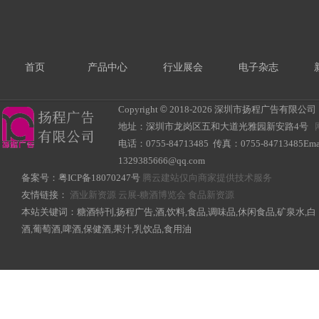
首页
产品中心
行业展会
电子杂志
Copyright
©
2018-
2026 深圳市扬程广告有限公司 All R
地址：深圳市龙岗区五和大道光雅园新安路4号
电话：0755-84713485 传真：0755-84713485Ema
1329385666@qq.com
备案号：
粤ICP备18070247号
腾云建站仅向商家提供技术服务
友情链接：
酒业新资源
云展-糖酒博览会
食品新资源
本站关键词：糖酒特刊,扬程广告,酒,饮料,食品,调味品,休闲食品,矿泉水,白
酒,葡萄酒,啤酒,保健酒,果汁,乳饮品,食用油