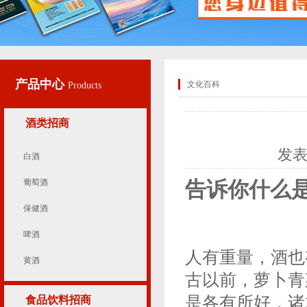
产品中心
文化百科
Products
酒类招商
发
白酒
葡萄酒
告诉你什么
保健酒
啤酒
人有重量，酒也
黄酒
古以前，萝卜青
是各有所好，诸
食品饮料招商