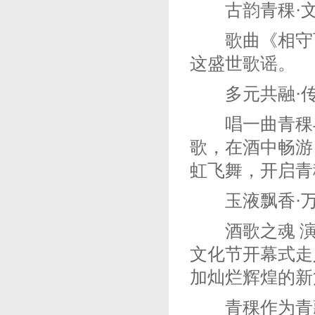
古韵青稞·文
歌曲《相守百
这盛世歌谣。
多元共融·传
唱一曲青稞与
歌，在酒中畅游
虹飞舞，开启青
玉液飘香·万
酒歌之魂 演
文化节开幕式走
加灿烂辉煌的新
青稞作为青藏