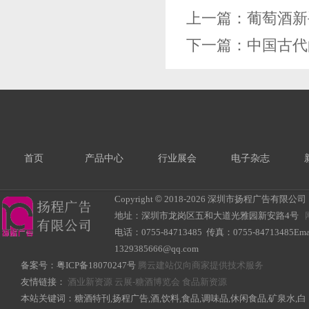
上一篇：
葡萄酒新
下一篇：
中国古代
首页
产品中心
行业展会
电子杂志
Copyright
©
2018-
2026 深圳市扬程广告有限公司 All R
地址：深圳市龙岗区五和大道光雅园新安路4号
电话：0755-84713485 传真：0755-84713485Ema
1329385666@qq.com
备案号：
粤ICP备18070247号
腾云建站仅向商家提供技术服务
友情链接：
酒业新资源
云展-糖酒博览会
食品新资源
本站关键词：糖酒特刊,扬程广告,酒,饮料,食品,调味品,休闲食品,矿泉水,白