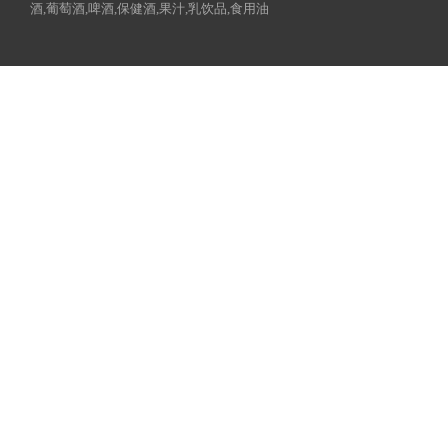
酒,葡萄酒,啤酒,保健酒,果汁,乳饮品,食用油