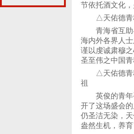
节依托酒文化，
△天佑德青稞
青海省互助县
海内外各界人士
谨以虔诚肃穆之
圣至伟之中国青
△天佑德青稞
祖
英俊的青年手
开了这场盛会的
仍圣洁无染，天
盎然生机，养育