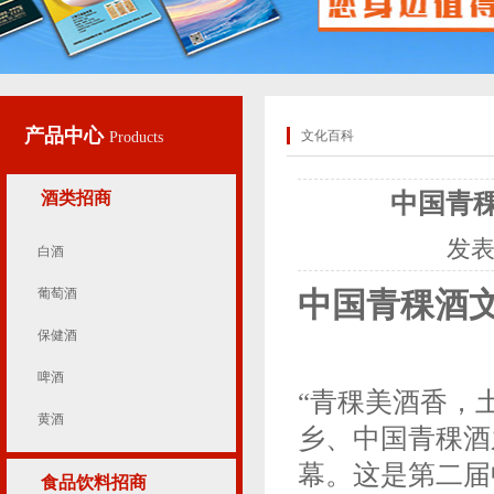
产品中心
文化百科
Products
酒类招商
中国青
发
白酒
葡萄酒
中国青稞酒
保健酒
啤酒
“青稞美酒香，
黄酒
乡、中国青稞酒
幕。这是第二届
食品饮料招商