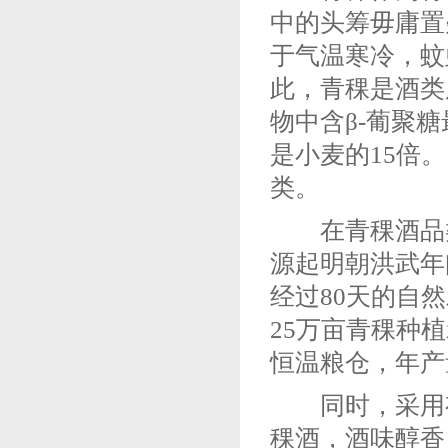
中的头筹毋庸置
于气温寒冷，蚊
此，青稞是酒类
物中含β-葡聚
是小麦的15倍
类。
在青稞酒品类
源起明朝洪武年
经过80天的自
25万亩青稞种
恒温粮仓，年产量
同时，采用有
稞酒，酒味醇香