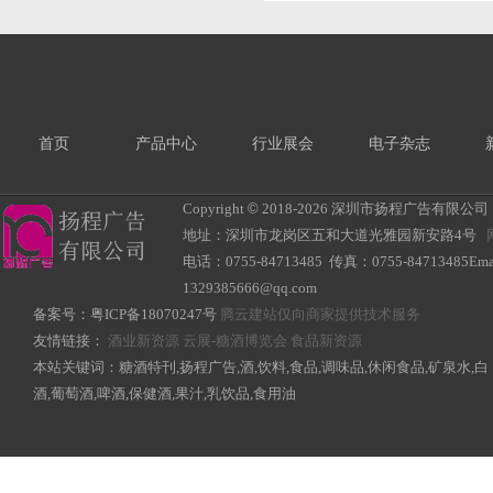
首页
产品中心
行业展会
电子杂志
Copyright
©
2018-
2026 深圳市扬程广告有限公司 All R
地址：深圳市龙岗区五和大道光雅园新安路4号
电话：0755-84713485 传真：0755-84713485Ema
1329385666@qq.com
备案号：
粤ICP备18070247号
腾云建站仅向商家提供技术服务
友情链接：
酒业新资源
云展-糖酒博览会
食品新资源
本站关键词：糖酒特刊,扬程广告,酒,饮料,食品,调味品,休闲食品,矿泉水,白
酒,葡萄酒,啤酒,保健酒,果汁,乳饮品,食用油