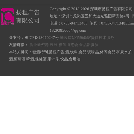
Copyright
©
2018-
2026 深圳市扬程广告有限公司 All R
地址：深圳市龙岗区五和大道光雅园新安路4号
电话：0755-84713485 传真：0755-84713485Ema
1329385666@qq.com
备案号：
粤ICP备18070247号
腾云建站仅向商家提供技术服务
友情链接：
酒业新资源
云展-糖酒博览会
食品新资源
本站关键词：糖酒特刊,扬程广告,酒,饮料,食品,调味品,休闲食品,矿泉水,白
酒,葡萄酒,啤酒,保健酒,果汁,乳饮品,食用油