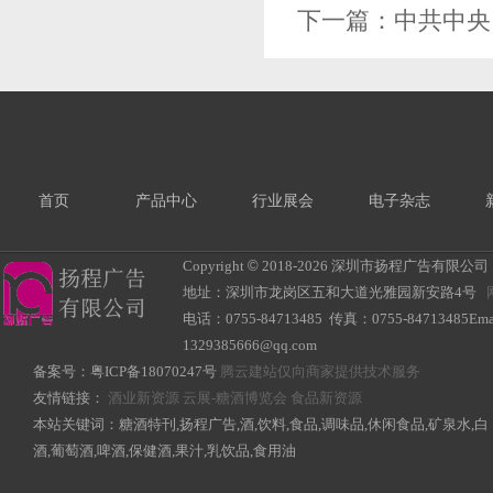
下一篇：
中共中央
首页
产品中心
行业展会
电子杂志
Copyright
©
2018-
2026 深圳市扬程广告有限公司 All R
地址：深圳市龙岗区五和大道光雅园新安路4号
电话：0755-84713485 传真：0755-84713485Ema
1329385666@qq.com
备案号：
粤ICP备18070247号
腾云建站仅向商家提供技术服务
友情链接：
酒业新资源
云展-糖酒博览会
食品新资源
本站关键词：糖酒特刊,扬程广告,酒,饮料,食品,调味品,休闲食品,矿泉水,白
酒,葡萄酒,啤酒,保健酒,果汁,乳饮品,食用油