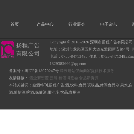
首页
产品中心
行业展会
电子杂志
Copyright
©
2018-
2026 深圳市扬程广告有限公司 All R
地址：深圳市龙岗区五和大道光雅园新安路4号
电话：0755-84713485 传真：0755-84713485Ema
1329385666@qq.com
备案号：
粤ICP备18070247号
腾云建站仅向商家提供技术服务
友情链接：
酒业新资源
云展-糖酒博览会
食品新资源
本站关键词：糖酒特刊,扬程广告,酒,饮料,食品,调味品,休闲食品,矿泉水,白
酒,葡萄酒,啤酒,保健酒,果汁,乳饮品,食用油