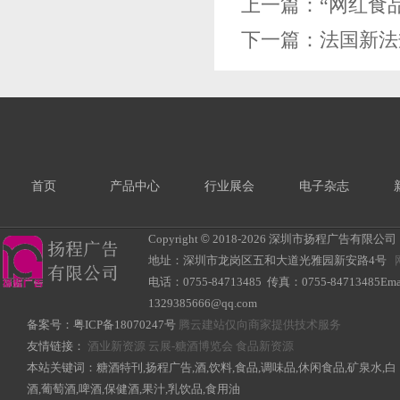
上一篇：
“网红食
下一篇：
法国新法
首页
产品中心
行业展会
电子杂志
Copyright
©
2018-
2026 深圳市扬程广告有限公司 All R
地址：深圳市龙岗区五和大道光雅园新安路4号
电话：0755-84713485 传真：0755-84713485Ema
1329385666@qq.com
备案号：
粤ICP备18070247号
腾云建站仅向商家提供技术服务
友情链接：
酒业新资源
云展-糖酒博览会
食品新资源
本站关键词：糖酒特刊,扬程广告,酒,饮料,食品,调味品,休闲食品,矿泉水,白
酒,葡萄酒,啤酒,保健酒,果汁,乳饮品,食用油