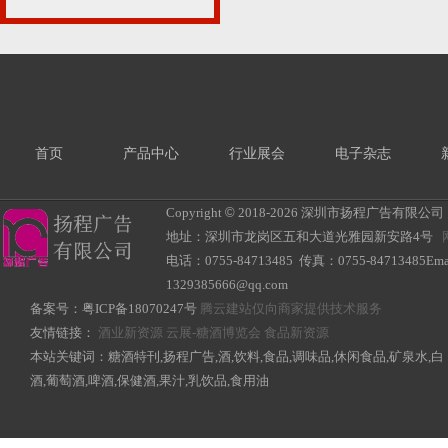
首页
产品中心
行业展会
电子杂志
Copyright
©
2018-
2026 深圳市扬程广告有限公司 All R
地址：深圳市龙岗区五和大道光雅园新安路4号
电话：0755-84713485 传真：0755-84713485Ema
1329385666@qq.com
备案号：
粤ICP备18070247号
腾云建站仅向商家提供技术服务
友情链接：
酒业新资源
云展-糖酒博览会
食品新资源
本站关键词：糖酒特刊,扬程广告,酒,饮料,食品,调味品,休闲食品,矿泉水,白
酒,葡萄酒,啤酒,保健酒,果汁,乳饮品,食用油