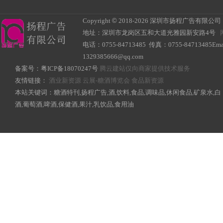
Copyright
©
2018-
2026 深圳市扬程广告有限公司 All R
地址：深圳市龙岗区五和大道光雅园新安路4号
电话：0755-84713485 传真：0755-84713485Ema
1329385666@qq.com
备案号：
粤ICP备18070247号
腾云建站仅向商家提供技术服务
友情链接：
酒业新资源
云展-糖酒博览会
食品新资源
本站关键词：糖酒特刊,扬程广告,酒,饮料,食品,调味品,休闲食品,矿泉水,白
酒,葡萄酒,啤酒,保健酒,果汁,乳饮品,食用油