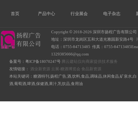
首页
产品中心
行业展会
电子杂志
Copyright
©
2018-
2026 深圳市扬程广告有限公司 All R
地址：深圳市龙岗区五和大道光雅园新安路4号
电话：0755-84713485 传真：0755-84713485Ema
1329385666@qq.com
备案号：
粤ICP备18070247号
腾云建站仅向商家提供技术服务
友情链接：
酒业新资源
云展-糖酒博览会
食品新资源
本站关键词：糖酒特刊,扬程广告,酒,饮料,食品,调味品,休闲食品,矿泉水,白
酒,葡萄酒,啤酒,保健酒,果汁,乳饮品,食用油