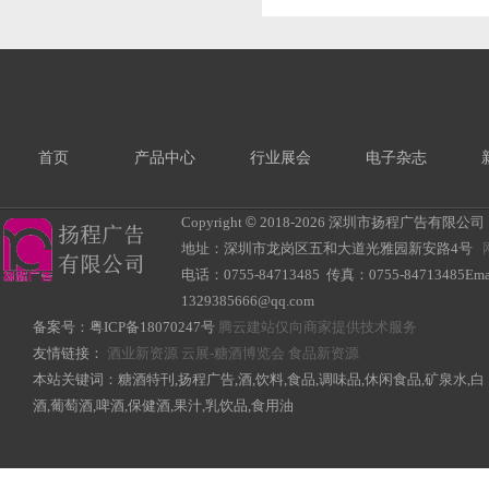
首页
产品中心
行业展会
电子杂志
Copyright
©
2018-
2026 深圳市扬程广告有限公司 All R
地址：深圳市龙岗区五和大道光雅园新安路4号
电话：0755-84713485 传真：0755-84713485Ema
1329385666@qq.com
备案号：
粤ICP备18070247号
腾云建站仅向商家提供技术服务
友情链接：
酒业新资源
云展-糖酒博览会
食品新资源
本站关键词：糖酒特刊,扬程广告,酒,饮料,食品,调味品,休闲食品,矿泉水,白
酒,葡萄酒,啤酒,保健酒,果汁,乳饮品,食用油