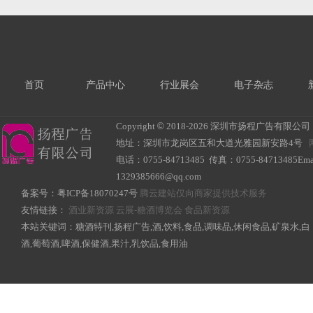
首页
产品中心
行业展会
电子杂志
Copyright
©
2018-
2026 深圳市扬程广告有限公司 All R
地址：深圳市龙岗区五和大道光雅园新安路4号
电话：0755-84713485 传真：0755-84713485Ema
1329385666@qq.com
备案号：
粤ICP备18070247号
腾云建站仅向商家提供技术服务
友情链接：
酒业新资源
云展-糖酒博览会
食品新资源
本站关键词：糖酒特刊,扬程广告,酒,饮料,食品,调味品,休闲食品,矿泉水,白
酒,葡萄酒,啤酒,保健酒,果汁,乳饮品,食用油