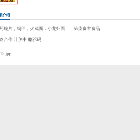
细介绍
药脆片，锅巴，火鸡面，小龙虾面——第柒食客食品
略合作 叶茂中 骆驼码