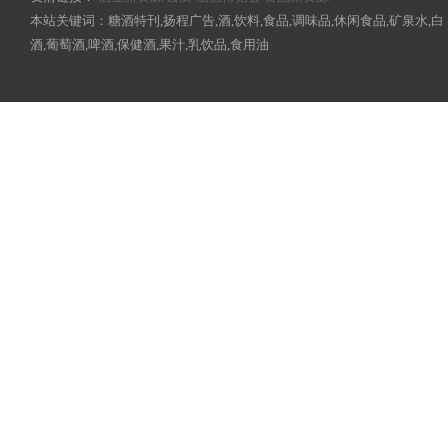
本站关键词：糖酒特刊,扬程广告,酒,饮料,食品,调味品,休闲食品,矿泉水,白
酒,葡萄酒,啤酒,保健酒,果汁,乳饮品,食用油