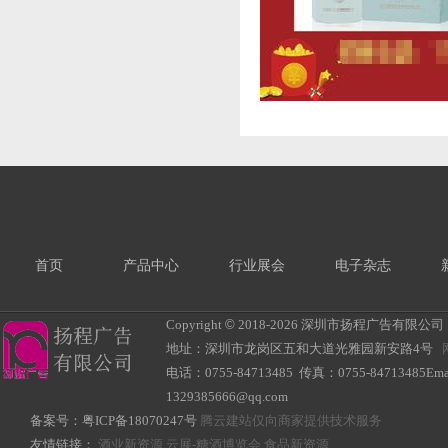
首页
产品中心
行业展会
电子杂志
Copyright
©
2018-
2026 深圳市扬程广告有限公司 All R
地址：深圳市龙岗区五和大道光雅园新安路4号
电话：0755-84713485 传真：0755-84713485Ema
1329385666@qq.com
备案号：
粤ICP备18070247号
腾云建站仅向商家提供技术服务
友情链接：
酒业新资源
云展-糖酒博览会
食品新资源