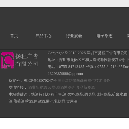
首页
产品中心
行业展会
电子杂志
Copyright
©
2018-
2026 深圳市扬程广告有限公司 All R
地址：深圳市龙岗区五和大道光雅园新安路4号
电话：0755-84713485 传真：0755-84713485Ema
1329385666@qq.com
备案号：
粤ICP备18070247号
腾云建站仅向商家提供技术服务
友情链接：
酒业新资源
云展-糖酒博览会
食品新资源
本站关键词：糖酒特刊,扬程广告,酒,饮料,食品,调味品,休闲食品,矿泉水,白
酒,葡萄酒,啤酒,保健酒,果汁,乳饮品,食用油