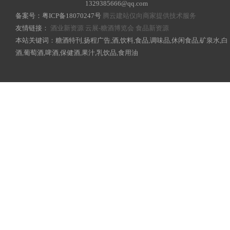
1329385666@qq.com
备案号：
粤ICP备18070247号
腾云建站仅向商家提供技术服务
友情链接：
酒业新资源
云展-糖酒博览会
食品新资源
本站关键词：糖酒特刊,扬程广告,酒,饮料,食品,调味品,休闲食品,矿泉水,白
酒,葡萄酒,啤酒,保健酒,果汁,乳饮品,食用油