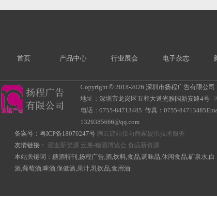
首页
产品中心
行业展会
电子杂志
Copyright
©
2018-
2026 深圳市扬程广告有限公司 All R
地址：深圳市龙岗区五和大道光雅园新安路4号
电话：0755-84713485 传真：0755-84713485Ema
1329385666@qq.com
备案号：
粤ICP备18070247号
腾云建站仅向商家提供技术服务
友情链接：
酒业新资源
云展-糖酒博览会
食品新资源
本站关键词：糖酒特刊,扬程广告,酒,饮料,食品,调味品,休闲食品,矿泉水,白
酒,葡萄酒,啤酒,保健酒,果汁,乳饮品,食用油