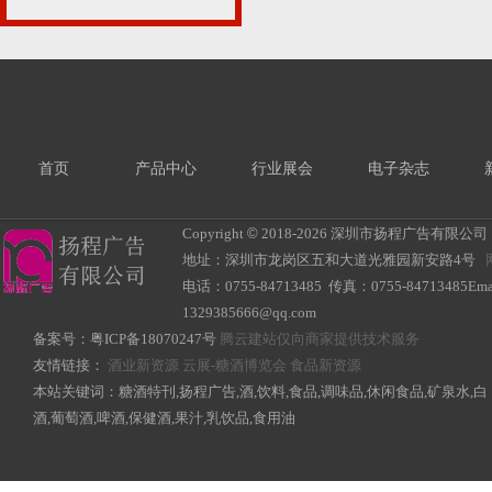
首页
产品中心
行业展会
电子杂志
Copyright
©
2018-
2026 深圳市扬程广告有限公司 All R
地址：深圳市龙岗区五和大道光雅园新安路4号
电话：0755-84713485 传真：0755-84713485Ema
1329385666@qq.com
备案号：
粤ICP备18070247号
腾云建站仅向商家提供技术服务
友情链接：
酒业新资源
云展-糖酒博览会
食品新资源
本站关键词：糖酒特刊,扬程广告,酒,饮料,食品,调味品,休闲食品,矿泉水,白
酒,葡萄酒,啤酒,保健酒,果汁,乳饮品,食用油