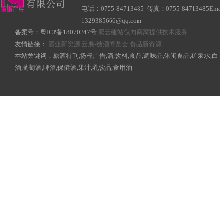
电话：0755-84713485 传真：0755-84713485Ema
1329385666@qq.com
备案号：
粤ICP备18070247号
腾云建站仅向商家提供技术服务
友情链接：
酒业新资源
云展-糖酒博览会
食品新资源
本站关键词：糖酒特刊,扬程广告,酒,饮料,食品,调味品,休闲食品,矿泉水,白
酒,葡萄酒,啤酒,保健酒,果汁,乳饮品,食用油