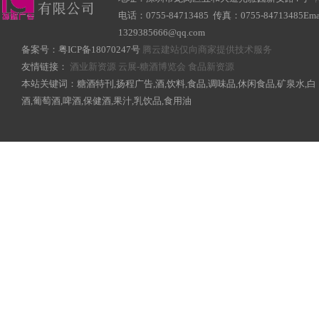
电话：0755-84713485 传真：0755-84713485Ema
1329385666@qq.com
备案号：
粤ICP备18070247号
腾云建站仅向商家提供技术服务
友情链接：
酒业新资源
云展-糖酒博览会
食品新资源
本站关键词：糖酒特刊,扬程广告,酒,饮料,食品,调味品,休闲食品,矿泉水,白
酒,葡萄酒,啤酒,保健酒,果汁,乳饮品,食用油