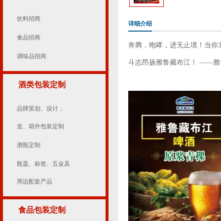
饮料招商
详细介绍
食品招商
奔腾，咆哮，进无止境！当你
调味品招商
斗志昂扬雅鲁藏布江！ ——
酒类包装定制
品牌策划、设计，
盒、箱外包装定制
酒瓶定制
瓶盖、标签、五金及
周边配套产品
食品包装定制