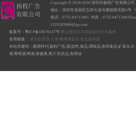
Copyright
©
2018-
2026 深圳市扬程广告有限公司 All R
地址：深圳市龙岗区五和大道光雅园新安路4号
电话：0755-84713485 传真：0755-84713485Ema
1329385666@qq.com
备案号：
粤ICP备18070247号
腾云建站仅向商家提供技术服务
友情链接：
酒业新资源
云展-糖酒博览会
食品新资源
本站关键词：糖酒特刊,扬程广告,酒,饮料,食品,调味品,休闲食品,矿泉水,白
酒,葡萄酒,啤酒,保健酒,果汁,乳饮品,食用油