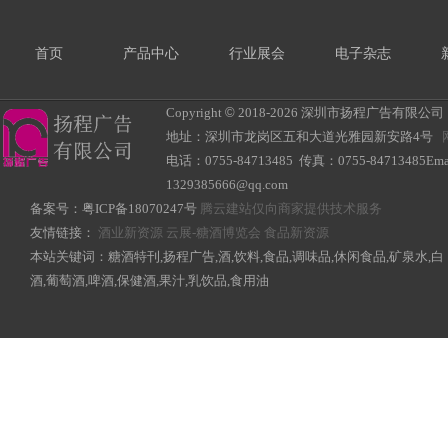
首页
产品中心
行业展会
电子杂志
Copyright
©
2018-
2026 深圳市扬程广告有限公司 All R
地址：深圳市龙岗区五和大道光雅园新安路4号
电话：0755-84713485 传真：0755-84713485Ema
1329385666@qq.com
备案号：
粤ICP备18070247号
腾云建站仅向商家提供技术服务
友情链接：
酒业新资源
云展-糖酒博览会
食品新资源
本站关键词：糖酒特刊,扬程广告,酒,饮料,食品,调味品,休闲食品,矿泉水,白
酒,葡萄酒,啤酒,保健酒,果汁,乳饮品,食用油