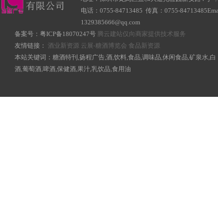
电话：0755-84713485 传真：0755-84713485Ema
1329385666@qq.com
备案号：
粤ICP备18070247号
腾云建站仅向商家提供技术服务
友情链接：
酒业新资源
云展-糖酒博览会
食品新资源
本站关键词：糖酒特刊,扬程广告,酒,饮料,食品,调味品,休闲食品,矿泉水,白
酒,葡萄酒,啤酒,保健酒,果汁,乳饮品,食用油