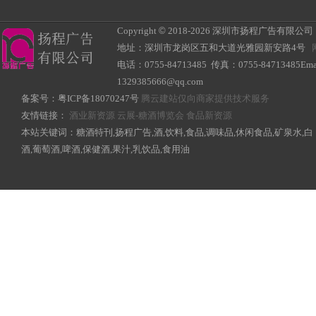
Copyright
©
2018-
2026 深圳市扬程广告有限公司 All R
地址：深圳市龙岗区五和大道光雅园新安路4号
电话：0755-84713485 传真：0755-84713485Ema
1329385666@qq.com
备案号：
粤ICP备18070247号
腾云建站仅向商家提供技术服务
友情链接：
酒业新资源
云展-糖酒博览会
食品新资源
本站关键词：糖酒特刊,扬程广告,酒,饮料,食品,调味品,休闲食品,矿泉水,白
酒,葡萄酒,啤酒,保健酒,果汁,乳饮品,食用油