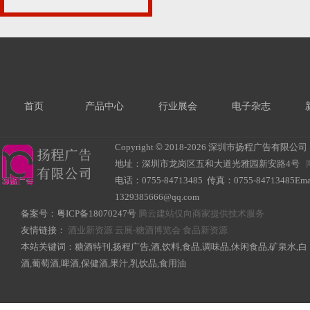
首页
产品中心
行业展会
电子杂志
Copyright
©
2018-
2026 深圳市扬程广告有限公司 All R
地址：深圳市龙岗区五和大道光雅园新安路4号
电话：0755-84713485 传真：0755-84713485Ema
1329385666@qq.com
备案号：
粤ICP备18070247号
腾云建站仅向商家提供技术服务
友情链接：
酒业新资源
云展-糖酒博览会
食品新资源
本站关键词：糖酒特刊,扬程广告,酒,饮料,食品,调味品,休闲食品,矿泉水,白
酒,葡萄酒,啤酒,保健酒,果汁,乳饮品,食用油