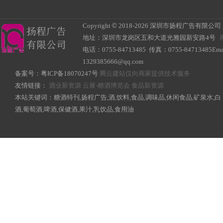
Copyright
©
2018-
2026 深圳市扬程广告有限公司 All R
地址：深圳市龙岗区五和大道光雅园新安路4号
电话：0755-84713485 传真：0755-84713485Ema
1329385666@qq.com
备案号：
粤ICP备18070247号
腾云建站仅向商家提供技术服务
友情链接：
酒业新资源
云展-糖酒博览会
食品新资源
本站关键词：糖酒特刊,扬程广告,酒,饮料,食品,调味品,休闲食品,矿泉水,白
酒,葡萄酒,啤酒,保健酒,果汁,乳饮品,食用油