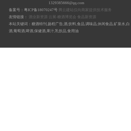
1329385666@qq.com
备案号：
粤ICP备18070247号
腾云建站仅向商家提供技术服务
友情链接：
酒业新资源
云展-糖酒博览会
食品新资源
本站关键词：糖酒特刊,扬程广告,酒,饮料,食品,调味品,休闲食品,矿泉水,白
酒,葡萄酒,啤酒,保健酒,果汁,乳饮品,食用油