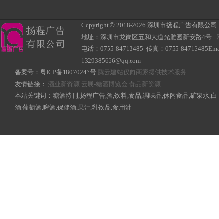
Copyright
©
2018-
2026 深圳市扬程广告有限公司 All R
地址：深圳市龙岗区五和大道光雅园新安路4号
电话：0755-84713485 传真：0755-84713485Ema
1329385666@qq.com
备案号：
粤ICP备18070247号
腾云建站仅向商家提供技术服务
友情链接：
酒业新资源
云展-糖酒博览会
食品新资源
本站关键词：糖酒特刊,扬程广告,酒,饮料,食品,调味品,休闲食品,矿泉水,白
酒,葡萄酒,啤酒,保健酒,果汁,乳饮品,食用油